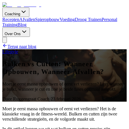
Coaching
Recepten
Afvallen
Spieropbouw
Voeding
Droog Trainen
Personal
Training
Blog
Over Ons
Terug naar blog
Lifestyle
Bulken vs Cutten: Wanneer
Opbouwen, Wanneer Afvallen?
Moet je eerst massa opbouwen of eerst vet verliezen? Leer wanneer
je bulkt, wanneer je cut en hoe je beide fases optimaal aanpakt.
Door
Ruggengraat Coach
·
23 februari 2026
Moet je eerst massa opbouwen of eerst vet verliezen? Het is de
klassieke vraag in de fitness-wereld. Bulken en cutten zijn twee
verschillende strategieën, en de volgorde maakt uit.
In dit artikel leggen we uit wat bulken en cutten precies zijn,