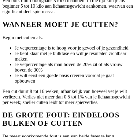
Een bulk duurt doorgaans 3 tot 6 maanden. In die tijd kun je als
beginner 5 tot 10 kilo aan lichaamsgewicht aankomen, waarvan een
significant deel spiermassa.
WANNEER MOET JE CUTTEN?
Begin met cutten als:
Je vetpercentage is te hoog voor je gevoel of je gezondheid
Je bent klaar met je bulkfase en wilt je resultaten zichtbaar
maken
Je vetpercentage als man boven de 20% zit of als vrouw
boven de 30%
Je wilt eerst een goede basis creëren voordat je gaat
opbouwen
Een cut duurt 8 tot 16 weken, afhankelijk van hoeveel vet je wilt
verliezen. Verlies niet meer dan 0,5 tot 1% van je lichaamsgewicht
per week; sneller cutten leidt tot meer spierverlies.
DE GROTE FOUT: EINDELOOS
BULKEN OF CUTTEN
De meest voorkomende fout is een van beide fases te lang