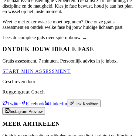
je lichaamssamenstelling te verbeteren. De kunst zit in de timing, de
discipline en de matigheid. Kies je fase bewust, houd je aan het plan
en wissel op het juiste moment.
Weet je niet zeker waar je moet beginnen? Doe onze gratis
assessment en ontdek welke fase bij jouw huidige lichaam past.
Lees de complete gids over spieropbouw →
ONTDEK JOUW IDEALE FASE
Gratis assessment. 7 minuten. Persoonlijk advies in je inbox.
START MIJN ASSESSMENT
Geschreven door
Ruggengraat Coach
Twitter
Facebook
LinkedIn
Link Kopiëren
Instagram Preview
MEER ARTIKELEN
Ontdek meer educatieve artikelen over voeding, training en lifestyle