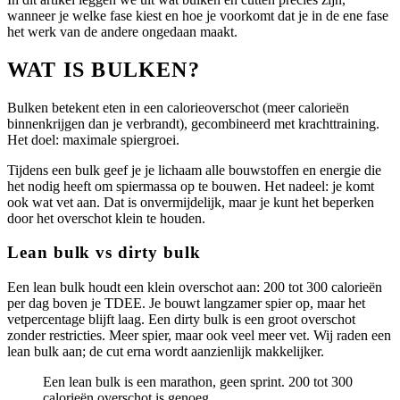
wanneer je welke fase kiest en hoe je voorkomt dat je in de ene fase
het werk van de andere ongedaan maakt.
WAT IS BULKEN?
Bulken betekent eten in een calorieoverschot (meer calorieën
binnenkrijgen dan je verbrandt), gecombineerd met krachttraining.
Het doel: maximale spiergroei.
Tijdens een bulk geef je je lichaam alle bouwstoffen en energie die
het nodig heeft om spiermassa op te bouwen. Het nadeel: je komt
ook wat vet aan. Dat is onvermijdelijk, maar je kunt het beperken
door het overschot klein te houden.
Lean bulk vs dirty bulk
Een lean bulk houdt een klein overschot aan: 200 tot 300 calorieën
per dag boven je TDEE. Je bouwt langzamer spier op, maar het
vetpercentage blijft laag. Een dirty bulk is een groot overschot
zonder restricties. Meer spier, maar ook veel meer vet. Wij raden een
lean bulk aan; de cut erna wordt aanzienlijk makkelijker.
Een lean bulk is een marathon, geen sprint. 200 tot 300
calorieën overschot is genoeg.