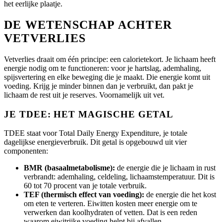
het eerlijke plaatje.
DE WETENSCHAP ACHTER
VETVERLIES
Vetverlies draait om één principe: een calorietekort. Je lichaam heeft
energie nodig om te functioneren: voor je hartslag, ademhaling,
spijsvertering en elke beweging die je maakt. Die energie komt uit
voeding. Krijg je minder binnen dan je verbruikt, dan pakt je
lichaam de rest uit je reserves. Voornamelijk uit vet.
JE TDEE: HET MAGISCHE GETAL
TDEE staat voor Total Daily Energy Expenditure, je totale
dagelijkse energieverbruik. Dit getal is opgebouwd uit vier
componenten:
BMR (basaalmetabolisme):
de energie die je lichaam in rust
verbrandt: ademhaling, celdeling, lichaamstemperatuur. Dit is
60 tot 70 procent van je totale verbruik.
TEF (thermisch effect van voeding):
de energie die het kost
om eten te verteren. Eiwitten kosten meer energie om te
verwerken dan koolhydraten of vetten. Dat is een reden
waarom eiwitrijke voeding helpt bij afvallen.