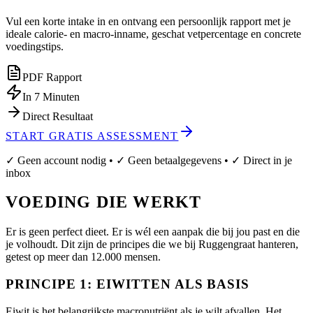
Vul een korte intake in en ontvang een persoonlijk rapport met je
ideale calorie- en macro-inname, geschat vetpercentage en concrete
voedingstips.
PDF Rapport
In 7 Minuten
Direct Resultaat
START GRATIS ASSESSMENT
✓ Geen account nodig • ✓ Geen betaalgegevens • ✓ Direct in je
inbox
VOEDING DIE WERKT
Er is geen perfect dieet. Er is wél een aanpak die bij jou past en die
je volhoudt. Dit zijn de principes die we bij Ruggengraat hanteren,
getest op meer dan 12.000 mensen.
PRINCIPE 1: EIWITTEN ALS BASIS
Eiwit is het belangrijkste macronutriënt als je wilt afvallen. Het