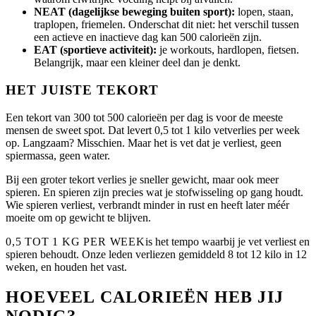
NEAT (dagelijkse beweging buiten sport):
lopen, staan,
traplopen, friemelen. Onderschat dit niet: het verschil tussen
een actieve en inactieve dag kan 500 calorieën zijn.
EAT (sportieve activiteit):
je workouts, hardlopen, fietsen.
Belangrijk, maar een kleiner deel dan je denkt.
HET JUISTE TEKORT
Een tekort van 300 tot 500 calorieën per dag is voor de meeste
mensen de sweet spot. Dat levert 0,5 tot 1 kilo vetverlies per week
op. Langzaam? Misschien. Maar het is vet dat je verliest, geen
spiermassa, geen water.
Bij een groter tekort verlies je sneller gewicht, maar ook meer
spieren. En spieren zijn precies wat je stofwisseling op gang houdt.
Wie spieren verliest, verbrandt minder in rust en heeft later méér
moeite om op gewicht te blijven.
0,5 TOT 1 KG PER WEEK
is het tempo waarbij je vet verliest en
spieren behoudt. Onze leden verliezen gemiddeld 8 tot 12 kilo in 12
weken, en houden het vast.
HOEVEEL CALORIEËN HEB JIJ
NODIG?