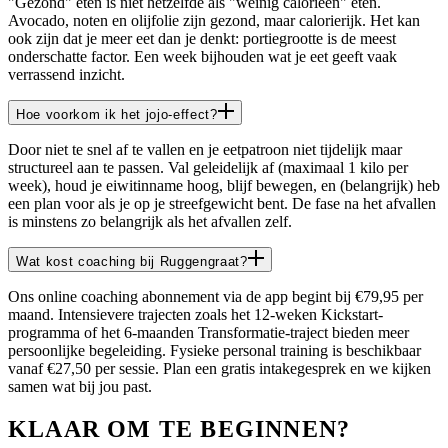
"Gezond" eten is niet hetzelfde als "weinig calorieën" eten.
Avocado, noten en olijfolie zijn gezond, maar calorierijk. Het kan
ook zijn dat je meer eet dan je denkt: portiegrootte is de meest
onderschatte factor. Een week bijhouden wat je eet geeft vaak
verrassend inzicht.
Hoe voorkom ik het jojo-effect?
Door niet te snel af te vallen en je eetpatroon niet tijdelijk maar
structureel aan te passen. Val geleidelijk af (maximaal 1 kilo per
week), houd je eiwitinname hoog, blijf bewegen, en (belangrijk) heb
een plan voor als je op je streefgewicht bent. De fase na het afvallen
is minstens zo belangrijk als het afvallen zelf.
Wat kost coaching bij Ruggengraat?
Ons online coaching abonnement via de app begint bij €79,95 per
maand. Intensievere trajecten zoals het 12-weken Kickstart-
programma of het 6-maanden Transformatie-traject bieden meer
persoonlijke begeleiding. Fysieke personal training is beschikbaar
vanaf €27,50 per sessie. Plan een gratis intakegesprek en we kijken
samen wat bij jou past.
KLAAR OM TE BEGINNEN?