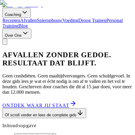
Coaching
Recepten
Afvallen
Spieropbouw
Voeding
Droog Trainen
Personal
Training
Blog
Over Ons
AFVALLEN ZONDER GEDOE.
RESULTAAT DAT BLIJFT.
Geen crashdiëten. Geen maaltijdvervangers. Geen schuldgevoel. In
deze gids lees je wat er écht nodig is om af te vallen en het vol te
houden. Geschreven door coaches die dit al 15 jaar doen, voor meer
dan 12.000 mensen.
ONTDEK WAAR JIJ STAAT
Of scroll verder en lees de complete gids
Inhoudsopgave