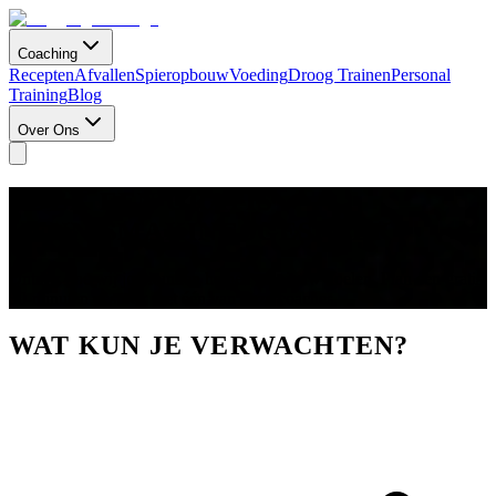
Coaching
Recepten
Afvallen
Spieropbouw
Voeding
Droog Trainen
Personal
Training
Blog
Over Ons
BOEK EEN GRATIS
KENNISMAKINGSGESPREK
Ontdek hoe wij jou kunnen helpen met jouw doelen. Plan een gratis
30-minuten gesprek met één van onze coaches.
WAT KUN JE VERWACHTEN?