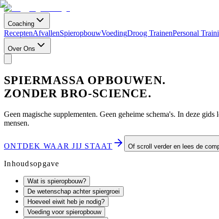
Coaching
Recepten
Afvallen
Spieropbouw
Voeding
Droog Trainen
Personal Train
Over Ons
SPIERMASSA OPBOUWEN.
ZONDER BRO-SCIENCE.
Geen magische supplementen. Geen geheime schema's. In deze gids lees
mensen.
ONTDEK WAAR JIJ STAAT
Of scroll verder en lees de comp
Inhoudsopgave
Wat is spieropbouw?
De wetenschap achter spiergroei
Hoeveel eiwit heb je nodig?
Voeding voor spieropbouw