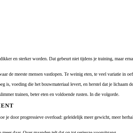
dikker en sterker worden. Dat gebeurt niet tijdens je training, maar erna
s waar de meeste mensen vastlopen. Te weinig eten, te veel variatie in o
eg is, voeding die het bouwmateriaal levert, en herstel dat je lichaam de
slimmer trainen, beter eten en voldoende rusten. In die volgorde.
MENT
t doe je door progressieve overload: geleidelijk meer gewicht, meer her
lo meer daar. Over maanden telt dat op tot serieuze vooruitgang.