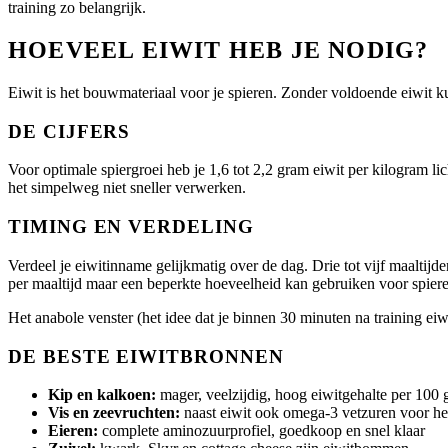
training zo belangrijk.
HOEVEEL EIWIT HEB JE NODIG?
Eiwit is het bouwmateriaal voor je spieren. Zonder voldoende eiwit kun 
DE CIJFERS
Voor optimale spiergroei heb je 1,6 tot 2,2 gram eiwit per kilogram l
het simpelweg niet sneller verwerken.
TIMING EN VERDELING
Verdeel je eiwitinname gelijkmatig over de dag. Drie tot vijf maaltij
per maaltijd maar een beperkte hoeveelheid kan gebruiken voor spiere
Het anabole venster (het idee dat je binnen 30 minuten na training eiwi
DE BESTE EIWITBRONNEN
Kip en kalkoen:
mager, veelzijdig, hoog eiwitgehalte per 100
Vis en zeevruchten:
naast eiwit ook omega-3 vetzuren voor her
Eieren:
complete aminozuurprofiel, goedkoop en snel klaar