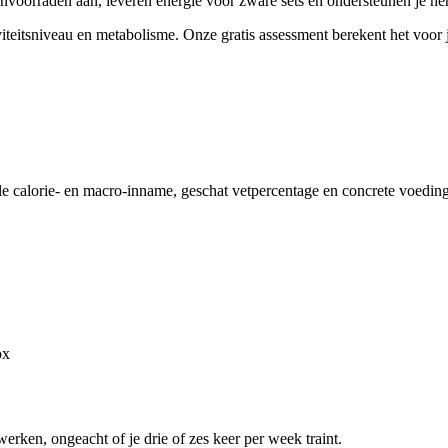
voorraden aan, leveren energie voor zware sets en ondersteunen je herst
iviteitsniveau en metabolisme. Onze gratis assessment berekent het voor 
ale calorie- en macro-inname, geschat vetpercentage en concrete voeding
ox
werken, ongeacht of je drie of zes keer per week traint.