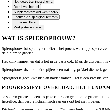
Het ideale trainingsschema
De rol van herstel
Supplementen: wat werkt echt?
5 fouten die spiergroei remmen
Echte resultaten
Veelgestelde vragen
WAT IS SPIEROPBOUW?
Spieropbouw (of spierhypertrofie) is het proces waarbij je spiervezels 
de tijd om te groeien.
Het klinkt simpel, en dat is het in de basis ook. Maar de uitvoering i
Spieropbouw draait om drie pijlers: een trainingsprikkel die sterk geno
Spiergroei is geen kwestie van harder trainen. Het is een kwestie van 
PROGRESSIEVE OVERLOAD: HET FUNDA
Je spieren groeien alleen als je ze een reden geeft om te groeien. Da
hetzelfde, dan past je lichaam zich aan en stopt het met groeien.
Dit hoeft geen grote sprongen te zijn. Een extra herhaling hier, 2,5 ki