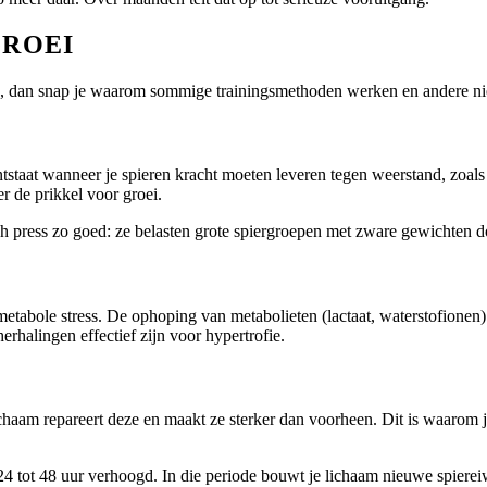
GROEI
e, dan snap je waarom sommige trainingsmethoden werken en andere ni
ontstaat wanneer je spieren kracht moeten leveren tegen weerstand, zo
r de prikkel voor groei.
 press zo goed: ze belasten grote spiergroepen met zware gewichten d
tabole stress. De ophoping van metabolieten (lactaat, waterstofionen) t
erhalingen effectief zijn voor hypertrofie.
lichaam repareert deze en maakt ze sterker dan voorheen. Dit is waarom j
 24 tot 48 uur verhoogd. In die periode bouwt je lichaam nieuwe spierei