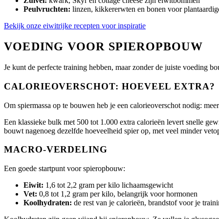
Zuivel:
kwark, Skyr en cottage cheese zijn eiwitbommen
Peulvruchten:
linzen, kikkererwten en bonen voor plantaardig
Bekijk onze eiwitrijke recepten voor inspiratie
VOEDING VOOR SPIEROPBOUW
Je kunt de perfecte training hebben, maar zonder de juiste voeding bou
CALORIEOVERSCHOT: HOEVEEL EXTRA?
Om spiermassa op te bouwen heb je een calorieoverschot nodig: meer 
Een klassieke bulk met 500 tot 1.000 extra calorieën levert snelle gew
bouwt nagenoeg dezelfde hoeveelheid spier op, met veel minder veto
MACRO-VERDELING
Een goede startpunt voor spieropbouw:
Eiwit:
1,6 tot 2,2 gram per kilo lichaamsgewicht
Vet:
0,8 tot 1,2 gram per kilo, belangrijk voor hormonen
Koolhydraten:
de rest van je calorieën, brandstof voor je train