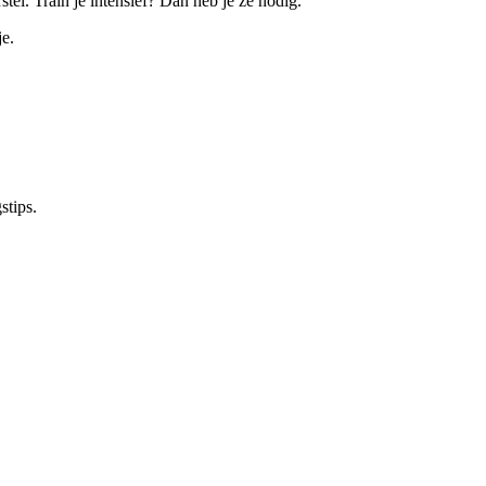
el. Train je intensief? Dan heb je ze nodig.
je.
stips.