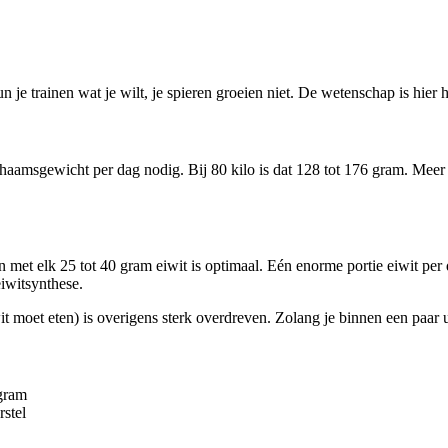
je trainen wat je wilt, je spieren groeien niet. De wetenschap is hier h
ichaamsgewicht per dag nodig. Bij 80 kilo is dat 128 tot 176 gram. Meer
den met elk 25 tot 40 gram eiwit is optimaal. Eén enorme portie eiwit p
iwitsynthese.
t moet eten) is overigens sterk overdreven. Zolang je binnen een paar uur
 gram
stel