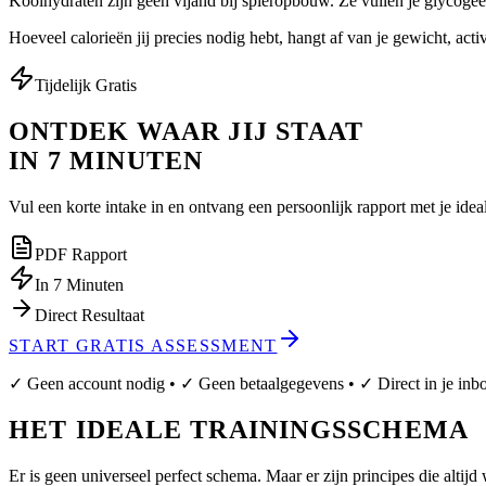
Koolhydraten zijn geen vijand bij spieropbouw. Ze vullen je glycogeen
Hoeveel calorieën jij precies nodig hebt, hangt af van je gewicht, act
Tijdelijk Gratis
ONTDEK WAAR JIJ STAAT
IN 7 MINUTEN
Vul een korte intake in en ontvang een persoonlijk rapport met je ide
PDF Rapport
In 7 Minuten
Direct Resultaat
START GRATIS ASSESSMENT
✓ Geen account nodig • ✓ Geen betaalgegevens • ✓ Direct in je inb
HET IDEALE TRAININGSSCHEMA
Er is geen universeel perfect schema. Maar er zijn principes die altijd 