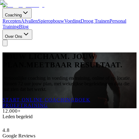
Coaching
Recepten
Afvallen
Spieropbouw
Voeding
Droog Trainen
Personal
Training
Blog
Over Ons
JOUW LICHAAM. JOUW
PLAN.
MEETBAAR RESULTAAT.
Persoonlijke coaching in voeding en training, online of op locatie.
Binnen 72 uur jouw plan, met wekelijkse begeleiding en data die
laat zien dat het werkt.
START ONLINE COACHING
BOEK
PROEFTRAINING
12.000+
Leden begeleid
4.8
Google Reviews