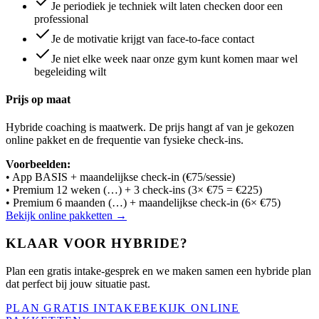
Je periodiek je techniek wilt laten checken door een
professional
Je de motivatie krijgt van face-to-face contact
Je niet elke week naar onze gym kunt komen maar wel
begeleiding wilt
Prijs op maat
Hybride coaching is maatwerk. De prijs hangt af van je gekozen
online pakket en de frequentie van fysieke check-ins.
Voorbeelden:
•
App BASIS
+ maandelijkse check-in (€75/sessie)
• Premium 12 weken (
…
) + 3 check-ins (3× €75 = €225)
• Premium 6 maanden (
…
) + maandelijkse check-in (6× €75)
Bekijk online pakketten →
KLAAR VOOR HYBRIDE?
Plan een gratis intake-gesprek en we maken samen een hybride plan
dat perfect bij jouw situatie past.
PLAN GRATIS INTAKE
BEKIJK ONLINE