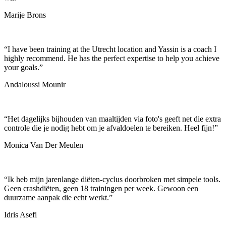
Marije Brons
“
I have been training at the Utrecht location and Yassin is a coach I
highly recommend. He has the perfect expertise to help you achieve
your goals.
”
Andaloussi Mounir
“
Het dagelijks bijhouden van maaltijden via foto's geeft net die extra
controle die je nodig hebt om je afvaldoelen te bereiken. Heel fijn!
”
Monica Van Der Meulen
“
Ik heb mijn jarenlange diëten-cyclus doorbroken met simpele tools.
Geen crashdiëten, geen 18 trainingen per week. Gewoon een
duurzame aanpak die echt werkt.
”
Idris Asefi