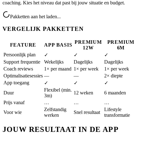
coaching. Kies het niveau dat past bij jouw situatie en budget.
Pakketten aan het laden...
VERGELIJK PAKKETTEN
PREMIUM
PREMIUM
FEATURE
APP BASIS
12W
6M
Persoonlijk plan
✓
✓
✓
Support frequentie
Wekelijks
Dagelijks
Dagelijks
Coach reviews
1× per maand
1× per week
1× per week
Optimalisatiesessies
—
—
2× diepte
App toegang
✓
✓
✓
Flexibel (min.
Duur
12 weken
6 maanden
3m)
Prijs vanaf
…
…
…
Zelfstandig
Lifestyle
Voor wie
Snel resultaat
werken
transformatie
JOUW RESULTAAT IN DE APP