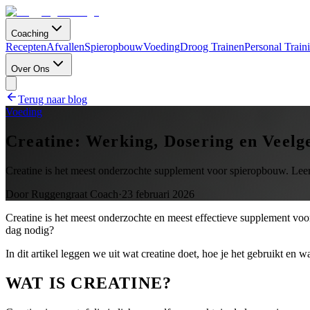
Coaching
Recepten
Afvallen
Spieropbouw
Voeding
Droog Trainen
Personal Train
Over Ons
Terug naar blog
Voeding
Creatine: Werking, Dosering en Veelg
Creatine is het meest onderzochte supplement voor spieropbouw. Leer 
Door
Ruggengraat Coach
·
23 februari 2026
Creatine is het meest onderzochte en meest effectieve supplement voo
dag nodig?
In dit artikel leggen we uit wat creatine doet, hoe je het gebruikt en
WAT IS CREATINE?