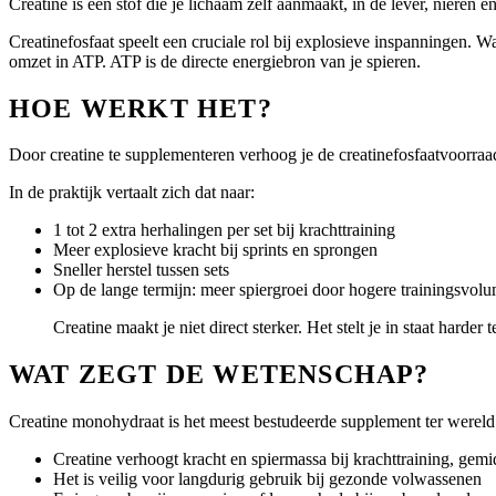
Creatine is een stof die je lichaam zelf aanmaakt, in de lever, nieren e
Creatinefosfaat speelt een cruciale rol bij explosieve inspanningen. W
omzet in ATP. ATP is de directe energiebron van je spieren.
HOE WERKT HET?
Door creatine te supplementeren verhoog je de creatinefosfaatvoorraad
In de praktijk vertaalt zich dat naar:
1 tot 2 extra herhalingen per set bij krachttraining
Meer explosieve kracht bij sprints en sprongen
Sneller herstel tussen sets
Op de lange termijn: meer spiergroei door hogere trainingsvol
Creatine maakt je niet direct sterker. Het stelt je in staat harder t
WAT ZEGT DE WETENSCHAP?
Creatine monohydraat is het meest bestudeerde supplement ter wereld.
Creatine verhoogt kracht en spiermassa bij krachttraining, gemi
Het is veilig voor langdurig gebruik bij gezonde volwassenen