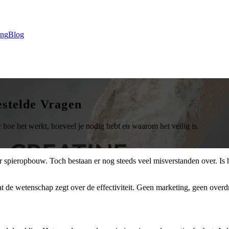
ing
Blog
estelde Vragen
hoe het werkt, hoeveel je nodig hebt en waarom het veilig is.
r spieropbouw. Toch bestaan er nog steeds veel misverstanden over. Is
 wat de wetenschap zegt over de effectiviteit. Geen marketing, geen overd