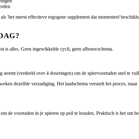
ringen
erden
ne als 'het meest effectieve ergogene supplement dat momenteel beschikba
DAG?
Dat is alles. Geen ingewikkelde cycli, geen afbouwschema.
g neemt (verdeeld over 4 doseringen) om de spiervoorraden snel te vull
4 weken dezelfde verzadiging. Het laadschema versnelt het proces, maar 
m de voorraden in je spieren op peil te houden. Praktisch is het om het