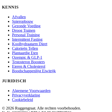
KENNIS
Afvallen
Spieropbouw
Gezonde Voeding
Droog Trainen
Personal Training
Intermittent Fasting
Koolhydraatarm Dieet
Calorieën Tellen
Plantaardig Eten
Ozempic & GLP-1
Testosteron Boosters
Eieren & Cholesterol
Boodschappenlijst Eiwitrijk
JURIDISCH
Algemene Voorwaarden
Privacyverklaring
Cookiebeleid
© 2026 Ruggengraat. Alle rechten voorbehouden.