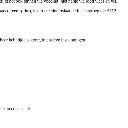
e krijgt het ook binnen via voeding, met name via rood vlees en vis.
ts of een sprint), levert creatinefosfaat de fosfaatgroep die ADP
aar hebt tijdens korte, intensieve inspanningen.
 zijn consistent: