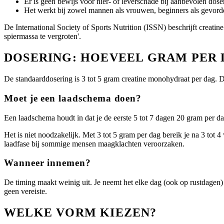
Er is geen bewijs voor nier- of leverschade bij aanbevolen dose
Het werkt bij zowel mannen als vrouwen, beginners als gevord
De International Society of Sports Nutrition (ISSN) beschrijft creati
spiermassa te vergroten'.
DOSERING: HOEVEEL GRAM PER 
De standaarddosering is 3 tot 5 gram creatine monohydraat per dag. 
Moet je een laadschema doen?
Een laadschema houdt in dat je de eerste 5 tot 7 dagen 20 gram per da
Het is niet noodzakelijk. Met 3 tot 5 gram per dag bereik je na 3 tot 
laadfase bij sommige mensen maagklachten veroorzaken.
Wanneer innemen?
De timing maakt weinig uit. Je neemt het elke dag (ook op rustdagen) o
geen vereiste.
WELKE VORM KIEZEN?