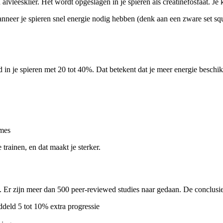
n alvleesklier. Het wordt opgeslagen in je spieren als creatinefosfaat. J
anneer je spieren snel energie nodig hebben (denk aan een zware set squa
 in je spieren met 20 tot 40%. Dat betekent dat je meer energie beschikb
umes
e trainen, en dat maakt je sterker.
 Er zijn meer dan 500 peer-reviewed studies naar gedaan. De conclusies
ddeld 5 tot 10% extra progressie