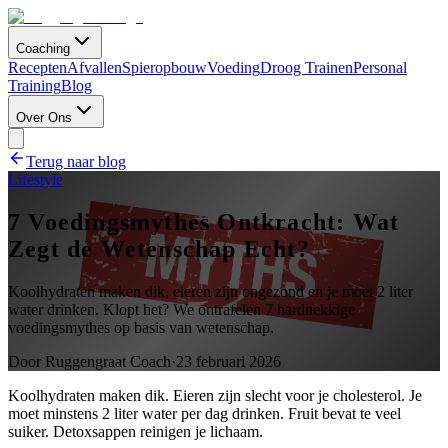
Coaching
Recepten
Afvallen
Spieropbouw
Voeding
Droog Trainen
Personal
Training
Blog
Over Ons
Terug naar blog
Lifestyle
7 Voedingsmythes Ontkracht: Wat
Zegt de Wetenschap Echt?
Koolhydraten maken dik, eieren zijn ongezond en je moet 2 liter
water drinken. Klopt het? We ontrafelen 7 hardnekkige
voedingsmythes op basis van wetenschap.
Door
Ruggengraat Coach
·
23 februari 2026
Koolhydraten maken dik. Eieren zijn slecht voor je cholesterol. Je
moet minstens 2 liter water per dag drinken. Fruit bevat te veel
suiker. Detoxsappen reinigen je lichaam.