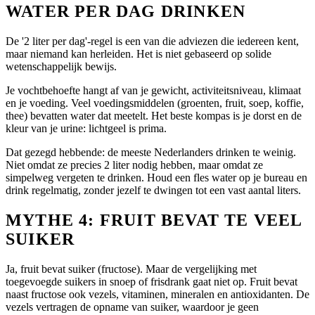
WATER PER DAG DRINKEN
De '2 liter per dag'-regel is een van die adviezen die iedereen kent,
maar niemand kan herleiden. Het is niet gebaseerd op solide
wetenschappelijk bewijs.
Je vochtbehoefte hangt af van je gewicht, activiteitsniveau, klimaat
en je voeding. Veel voedingsmiddelen (groenten, fruit, soep, koffie,
thee) bevatten water dat meetelt. Het beste kompas is je dorst en de
kleur van je urine: lichtgeel is prima.
Dat gezegd hebbende: de meeste Nederlanders drinken te weinig.
Niet omdat ze precies 2 liter nodig hebben, maar omdat ze
simpelweg vergeten te drinken. Houd een fles water op je bureau en
drink regelmatig, zonder jezelf te dwingen tot een vast aantal liters.
MYTHE 4: FRUIT BEVAT TE VEEL
SUIKER
Ja, fruit bevat suiker (fructose). Maar de vergelijking met
toegevoegde suikers in snoep of frisdrank gaat niet op. Fruit bevat
naast fructose ook vezels, vitaminen, mineralen en antioxidanten. De
vezels vertragen de opname van suiker, waardoor je geen