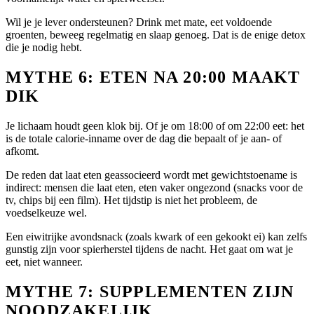
Wil je je lever ondersteunen? Drink met mate, eet voldoende
groenten, beweeg regelmatig en slaap genoeg. Dat is de enige detox
die je nodig hebt.
MYTHE 6: ETEN NA 20:00 MAAKT
DIK
Je lichaam houdt geen klok bij. Of je om 18:00 of om 22:00 eet: het
is de totale calorie-inname over de dag die bepaalt of je aan- of
afkomt.
De reden dat laat eten geassocieerd wordt met gewichtstoename is
indirect: mensen die laat eten, eten vaker ongezond (snacks voor de
tv, chips bij een film). Het tijdstip is niet het probleem, de
voedselkeuze wel.
Een eiwitrijke avondsnack (zoals kwark of een gekookt ei) kan zelfs
gunstig zijn voor spierherstel tijdens de nacht. Het gaat om wat je
eet, niet wanneer.
MYTHE 7: SUPPLEMENTEN ZIJN
NOODZAKELIJK