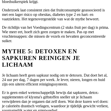
bloedsuikerspiek krijgt.
Onderzoek laat consistent zien dat fruitconsumptie geassocieerd is
met een lager risico op obesitas, diabetes type 2 en hart- en
vaatziekten. Het tegenovergestelde van wat de mythe beweert.
De richtlijn van het Voedingscentrum (2 stuks fruit per dag) is prima.
Wie meer eet, hoeft zich geen zorgen te maken. Pas op met
vruchtensappen: die missen de vezels en bevatten geconcentreerde
suiker.
MYTHE 5: DETOXEN EN
SAPKUREN REINIGEN JE
LICHAAM
Je lichaam heeft geen sapkuur nodig om te detoxen. Dat doet het al,
24 uur per dag, 7 dagen per week. Je lever, nieren, longen en huid
zijn een uiterst efficient reinigingssysteem.
Er is geen enkel wetenschappelijk bewijs dat sapkuren, detox-
supplementen of klysma's giftstoffen sneller uit je lichaam
verwijderen dan je organen dat zelf doen. Wat deze kuren wel doen:
je calorieën drastisch verlagen, waardoor je tijdelijk gewicht verliest,
voornamelijk water en spierweefsel.