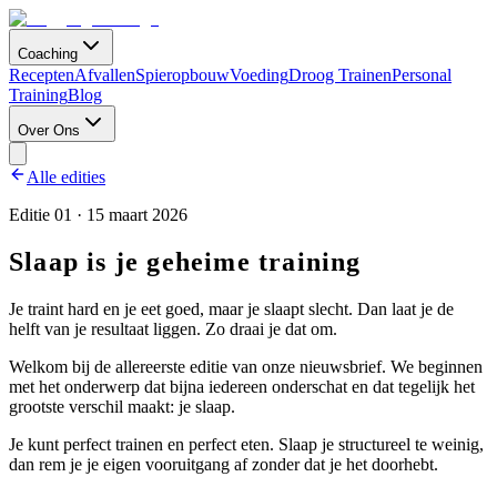
Coaching
Recepten
Afvallen
Spieropbouw
Voeding
Droog Trainen
Personal
Training
Blog
Over Ons
Alle edities
Editie
01
·
15 maart 2026
Slaap is je geheime training
Je traint hard en je eet goed, maar je slaapt slecht. Dan laat je de
helft van je resultaat liggen. Zo draai je dat om.
Welkom bij de allereerste editie van onze nieuwsbrief. We beginnen
met het onderwerp dat bijna iedereen onderschat en dat tegelijk het
grootste verschil maakt: je slaap.
Je kunt perfect trainen en perfect eten. Slaap je structureel te weinig,
dan rem je je eigen vooruitgang af zonder dat je het doorhebt.