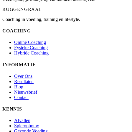
RUGGENGRAAT
Coaching in voeding, training en lifestyle.
COACHING
Online Coaching
Fysieke Coaching
Hybride Coaching
INFORMATIE
Over Ons
Resultaten
Blog
Nieuwsbrief
Contact
KENNIS
Afvallen
Spieropbouw
Gezonde Voeding