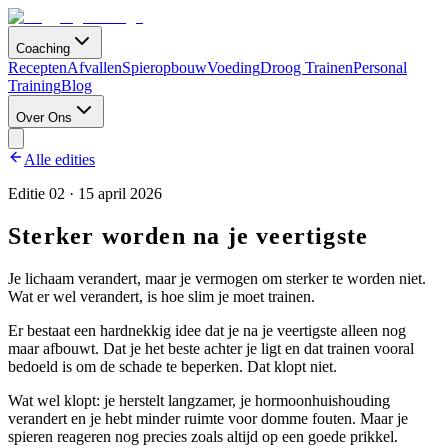
Coaching
Recepten
Afvallen
Spieropbouw
Voeding
Droog Trainen
Personal
Training
Blog
Over Ons
Alle edities
Editie
02
·
15 april 2026
Sterker worden na je veertigste
Je lichaam verandert, maar je vermogen om sterker te worden niet.
Wat er wel verandert, is hoe slim je moet trainen.
Er bestaat een hardnekkig idee dat je na je veertigste alleen nog
maar afbouwt. Dat je het beste achter je ligt en dat trainen vooral
bedoeld is om de schade te beperken. Dat klopt niet.
Wat wel klopt: je herstelt langzamer, je hormoonhuishouding
verandert en je hebt minder ruimte voor domme fouten. Maar je
spieren reageren nog precies zoals altijd op een goede prikkel.